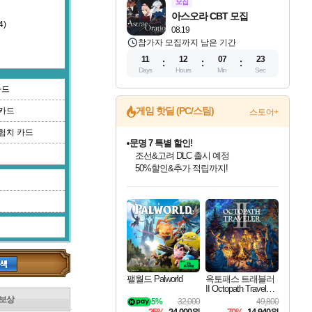
모집
아스오라 CBT 모집
4)
08.19
참가자 모집까지 남은 기간
11
12
07
22
Days
Hours
Min
Sec
카드
게임 핫딜 (PC/스팀)
카드
스토어+
험치 카드
문명 7 특별 할인!
조선&고려 DLC 출시 예정
50%할인&추가 적립까지!
인벤게임즈 8월 특별 할인!
드래곤소드: 어웨이크닝 입점!
마블 투혼 파이팅 소울즈 정식출시!
귀무자: 검의 길 예약 판매 중!
비스트 오브 리인카네이션 정식 출시!
커세어 코브 출시 기념 할인!
더 렐릭 퍼스트 가디언 정식 출시
베데스다 40주년 기념 할인 중!
캡콤 프렌차이즈 할인 진행 중!
캡콤 일부 상품 상시 할인
스타워즈 은하계 레이서
로블록스 기프트 카드 공식 입점
인기 퍼블리셔 모음!
스팀으로 만나는 드래곤소드!
마블 히어로 총 출동&화려한 격투!
10% 할인과
게임프릭 신작 IP
해적'섬'을 발전시키자!
설화x하드코어 액션!
베데스다의 명작들을
몬헌, 바하 등 인기 IP를
몬헌 와일즈 & 드래곤즈 도그마2
인벤게임즈에서 10% 추가 적립
Robux를 가장 안전하고
최대 90% 할인가를 만나보세요!
네이버혜택과 함께 만나보세요!
네이버 포인트 혜택까지!
이니&베니 혜택까지!
네이버 혜택가와 함께 예약하세요!
할인&네이버혜택으로 만나보세요!
네이버페이 혜택과 만나보세요!
40주년 프로모션으로 만나보세요!
할인가에 만나보세요!
일부 에디션 상시 할인!
혜택으로 예약 판매 중
편안하게 충전하세요
팰월드 Palworld
옥토패스 트래블러
II Octopath Traveler I
I
보상
5%
32,000
49,800