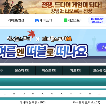
X
최대 90% 할인
라이브/영상
게이밍/IT
게임스토어
8월 프로모션
DB
몬스터 DB
퀘스트 DB
지도 DB
코스튬 
ㄷ
ㄹ
ㅁ
ㅂ
ㅅ
ㅇ
ㅈ
ㅊ
ㅋ
ㅌ
ㅍ
파사카 협곡 (Lv.106)
파수꾼의 묘역 (Lv.53)