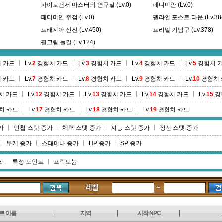
파이로맨서 마스터의 연구실 (Lv.0)
페디미안 (Lv.0)
페디미안 주점 (Lv.0)
펠라인 포스트 타운 (Lv.38
프래지아 신전 (Lv.450)
프리넬 기념구 (Lv.378)
필그림 들길 (Lv.124)
 카드
Lv.
2
경험치 카드
Lv.
3
경험치 카드
Lv.
4
경험치 카드
Lv.
5
경험치 
 카드
Lv.
7
경험치 카드
Lv.
8
경험치 카드
Lv.
9
경험치 카드
Lv.
10
경험치 
치 카드
Lv.
12
경험치 카드
Lv.
13
경험치 카드
Lv.
14
경험치 카드
Lv.
15
경
치 카드
Lv.
17
경험치 카드
Lv.
18
경험치 카드
Lv.
19
경험치 카드
가
민첩 스탯 증가
체력 스탯 증가
지능 스탯 증가
정신 스탯 증가
무게 증가
스태미나 증가
HP 증가
SP 증가
소
특성 포인트
프락토늄
트 이름
지역
시작 NPC