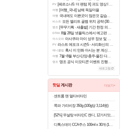
[페르소나5: 더 팬텀 X] 괴도 영상 l 타카마키 안·댄싱 스타
PV
[여행_국내] 남해 독일마을
여행
국내에도 이쁜곳이 많은것 같습니다
여행
모든 엘리트 골렘 위치 공략 (30개) - 방랑 결투가
비스트
[무무기획 · 새출발] 기간 한정 의뢰 이벤트
명조
8월 28일 넷플릭스에서 예고편 공개 예정
GTA6
아사쿠라 마이 성우 정보 및 주요 필모
아스오라
라스트 에포크 시즌5 - 서리화신의 분노 티저
PV
혹시 이 만화 아시는 분 계신가요
애니클립
7월~8월 부산-단양-충주-울진 다녀왔어요~
여행
명조 공식 이모티콘 이벤트 진행해봤습니다! 참여부터 추첨까지????
명조
새로고침
핫딜
게시판
더보기+
센트룸 맨 멀티비타민
쪽파 가리비장 350g (100g당 3,114원)
[52%] 무설탕 비타민C 캔디, 12가지맛, 1kg, 1개
디톡스데이 CCA주스 100ml x 30개 (1개당 497원)