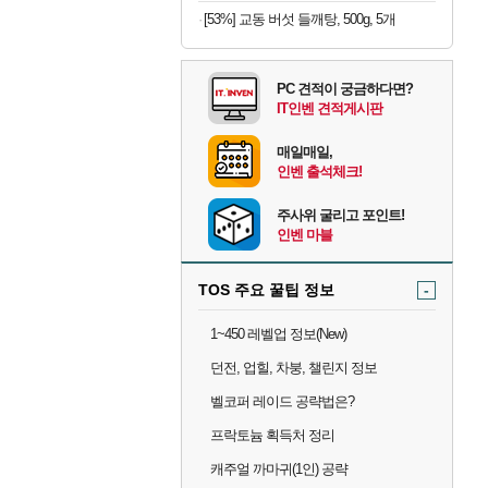
[53%] 교동 버섯 들깨탕, 500g, 5개
PC 견적이 궁금하다면?
IT인벤 견적게시판
매일매일,
인벤 출석체크!
주사위 굴리고 포인트!
인벤 마블
TOS 주요 꿀팁 정보
-
1~450 레벨업 정보(New)
던전, 업힐, 차붕, 챌린지 정보
벨코퍼 레이드 공략법은?
프락토늄 획득처 정리
캐주얼 까마귀(1인) 공략