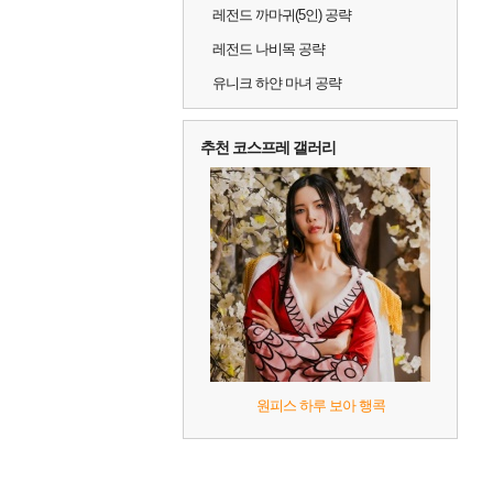
레전드 까마귀(5인) 공략
레전드 나비목 공략
유니크 하얀 마녀 공략
추천 코스프레 갤러리
원피스 하루 보아 행콕