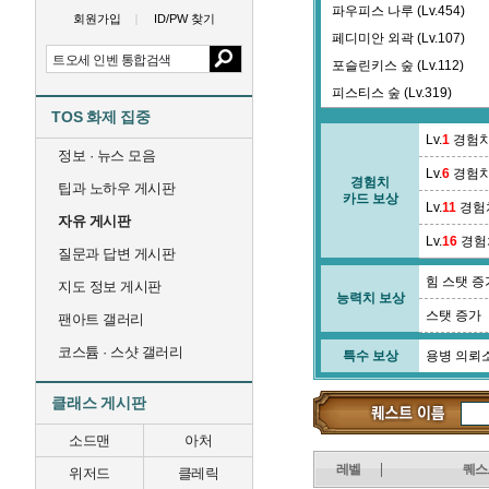
파우피스 나루 (Lv.454)
회원가입
ID/PW 찾기
페디미안 외곽 (Lv.107)
포슬린키스 숲 (Lv.112)
피스티스 숲 (Lv.319)
TOS 화제 집중
Lv.
1
경험치
정보 · 뉴스 모음
Lv.
6
경험치
경험치
팁과 노하우 게시판
카드 보상
Lv.
11
경험
자유 게시판
Lv.
16
경험
질문과 답변 게시판
힘 스탯 증
지도 정보 게시판
능력치 보상
스탯 증가
팬아트 갤러리
코스튬 · 스샷 갤러리
특수 보상
용병 의뢰
클래스 게시판
소드맨
아처
레벨
퀘스
위저드
클레릭