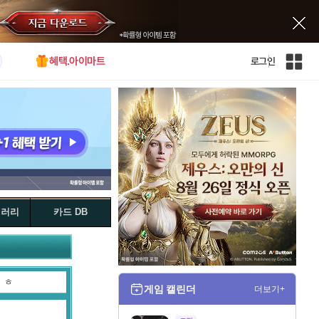
혜택.아이마트
로그인
인
벤
전
체
사
이
트
맵
갤러리
카드 DB
ㅎ
게임 캘린더
더보기+