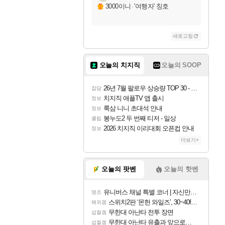
3000이니
·
'여행자' 칭호
새로고침
오늘의 치지직
오늘의 SOOP
26년 7월 팔로우 상승량 TOP 30 - 월간 치지직
잡담
치지직 애플TV 앱 출시
정보
룩삼 니니 초대석 안내
정보
봉누도2 두 번째 티저 - 일상
클립
2026 치지직 이리대회 오픈컵 안내
정보
더보기+
오늘의 팟벤
오늘의 핫벤
유니버스 채널 특별 코너 | 자신만의 스타일
명조
스위치2판 ‘몬헌 와일즈’, 30~40fps 목표 추정
해외겜
무한대 아난타 전투 장면
섭컬겜
무한대 아난타 유출과 앞으로의 예상 (루머)
섭컬겜