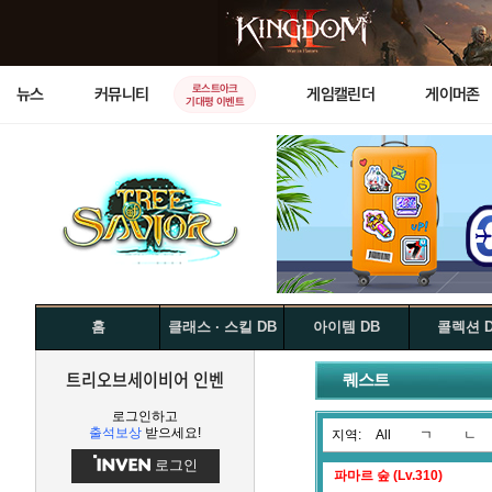
로스트아크
뉴스
커뮤니티
게임캘린더
게이머존
기대평 이벤트
홈
클래스 · 스킬 DB
아이템 DB
콜렉션 
트리오브세이비어 인벤
퀘스트
로그인하고
출석보상
받으세요!
지역:
All
ㄱ
ㄴ
로그인
파마르 숲 (Lv.310)