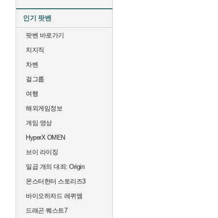
인기 팟벤
팟벤 바로가기
치지직
차벤
걸그룹
여행
해외게임정보
게임 영상
HyperX OMEN
브이 라이징
일곱 개의 대죄: Origin
몬스터헌터 스토리즈3
바이오하자드 레퀴엠
드래곤 퀘스트7