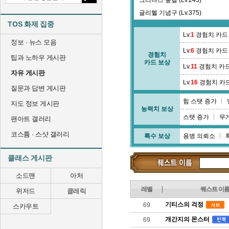
그리나스 숲길 (Lv.245)
글리헬 기념구 (Lv.375)
TOS 화제 집중
긴다리 계곡 (Lv.64)
Lv.
1
경험치 카드
정보 · 뉴스 모음
Lv.
6
경험치 카드
경험치
팁과 노하우 게시판
카드 보상
Lv.
11
경험치 카
자유 게시판
Lv.
16
경험치 카
질문과 답변 게시판
힘 스탯 증가
지도 정보 게시판
능력치 보상
스탯 증가
무
팬아트 갤러리
코스튬 · 스샷 갤러리
특수 보상
용병 의뢰소
클래스 게시판
소드맨
아처
레벨
퀘스트 이
위저드
클레릭
기티스의 걱정
69
스카우트
개간지의 몬스터
69