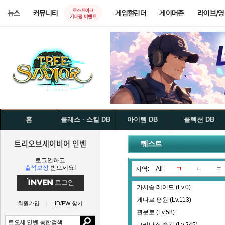
로스트아크
뉴스
커뮤니티
게임캘린더
게이머존
라이브/
기대평 이벤트
홈
클래스 · 스킬 DB
아이템 DB
콜렉션 DB
트리오브세이비어 인벤
퀘스트
로그인하고
출석보상
받으세요!
지역:
All
ㄱ
ㄴ
ㄷ
로그인
가시숲 레이드 (Lv.0)
게나르 평원 (Lv.113)
회원가입
ID/PW 찾기
관문로 (Lv.58)