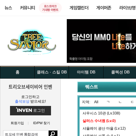
로스트아크
뉴스
커뮤니티
게임캘린더
게이머존
라이브/
기대평 이벤트
홈
클래스 · 스킬 DB
아이템 DB
콜렉션 DB
트리오브세이비어 인벤
퀘스트
로그인하고
출석보상
받으세요!
지역:
All
ㄱ
ㄴ
ㄷ
로그인
사우시스 10관 (Lv.338)
살러스 수녀원 (Lv.0)
회원가입
ID/PW 찾기
샤울레이 광산 마을 (Lv.12)