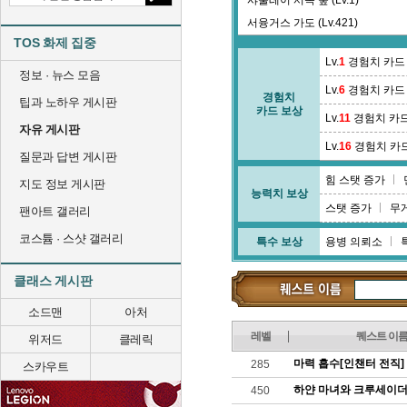
샤울레이 서쪽 숲 (Lv.1)
서융거스 가도 (Lv.421)
TOS 화제 집중
셉티니 골 (Lv.55)
Lv.
1
경험치 카드
수로교 지역 (Lv.89)
정보 · 뉴스 모음
Lv.
6
경험치 카드
수정광산 2광구 2층 (Lv.106)
경험치
팁과 노하우 게시판
카드 보상
수정광산 레이드 (Lv.0)
Lv.
11
경험치 카
자유 게시판
스라우타스 협곡 (Lv.26)
Lv.
16
경험치 카
질문과 답변 게시판
스타리 타운 (Lv.381)
힘 스탯 증가
스펠토움 타운 (Lv.387)
지도 정보 게시판
능력치 보상
시르드겔라 숲 (Lv.61)
스탯 증가
무
팬아트 갤러리
코스튬 · 스샷 갤러리
특수 보상
용병 의뢰소
클래스 게시판
소드맨
아처
레벨
퀘스트 이
위저드
클레릭
마력 흡수[인챈터 전직]
285
스카우트
하얀 마녀와 크루세이더(
450