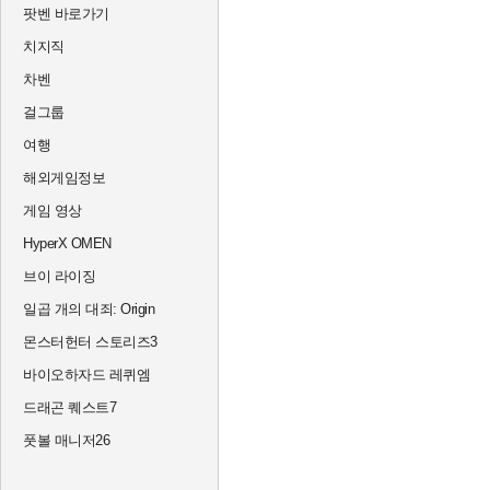
팟벤 바로가기
치지직
차벤
걸그룹
여행
해외게임정보
게임 영상
HyperX OMEN
브이 라이징
일곱 개의 대죄: Origin
몬스터헌터 스토리즈3
바이오하자드 레퀴엠
드래곤 퀘스트7
풋볼 매니저26