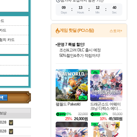
참가자 모집까지 남은 기간
09
13
12
39
Days
Hours
Min
Sec
2)
카드
게임 핫딜 (PC/스팀)
카드
스토어+
험치 카드
문명 7 특별 할인!
조선&고려 DLC 출시 예정
50%할인&추가 적립까지!
인벤게임즈 8월 특별 할인!
드래곤소드: 어웨이크닝 입점!
마블 투혼 파이팅 소울즈 정식출시!
귀무자: 검의 길 예약 판매 중!
비스트 오브 리인카네이션 정식 출시!
커세어 코브 출시 기념 할인!
더 렐릭 퍼스트 가디언 정식 출시
베데스다 40주년 기념 할인 중!
캡콤 프렌차이즈 할인 진행 중!
캡콤 일부 상품 상시 할인
스타워즈 은하계 레이서
로블록스 기프트 카드 공식 입점
인기 퍼블리셔 모음!
스팀으로 만나는 드래곤소드!
마블 히어로 총 출동&화려한 격투!
10% 할인과
게임프릭 신작 IP
해적'섬'을 발전시키자!
설화x하드코어 액션!
베데스다의 명작들을
몬헌, 바하 등 인기 IP를
몬헌 와일즈 & 드래곤즈 도그마2
인벤게임즈에서 10% 추가 적립
Robux를 가장 안전하고
최대 90% 할인가를 만나보세요!
네이버혜택과 함께 만나보세요!
네이버 포인트 혜택까지!
이니&베니 혜택까지!
네이버 혜택가와 함께 예약하세요!
할인&네이버혜택으로 만나보세요!
네이버페이 혜택과 만나보세요!
40주년 프로모션으로 만나보세요!
할인가에 만나보세요!
일부 에디션 상시 할인!
혜택으로 예약 판매 중
편안하게 충전하세요
)
팰월드 Palworld
드래곤소드 어웨이
크닝 디럭스 에디션
DragonSword Awake
보상
5%
32,000
10%
55,000
ning Deluxe Edition
25%
24,000원
10%
49,500원
3028
3028