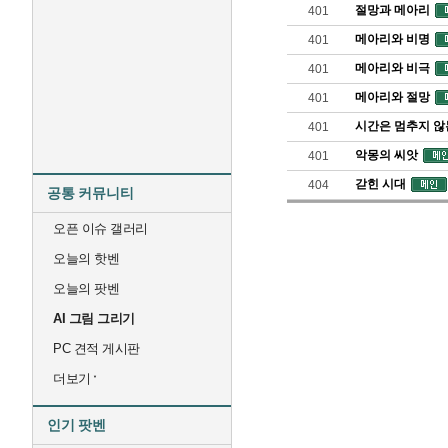
절망과 메아리
401
메아리와 비명
401
메아리와 비극
401
메아리와 절망
401
시간은 멈추지 
401
악몽의 씨앗
401
갇힌 시대
404
공통 커뮤니티
오픈 이슈 갤러리
오늘의 핫벤
오늘의 팟벤
AI 그림 그리기
PC 견적 게시판
더보기
인기 팟벤