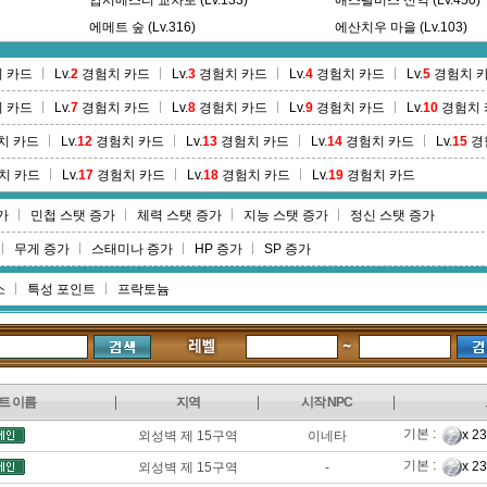
압시메스티 교차로 (Lv.133)
애스팔비스 신역 (Lv.450)
에메트 숲 (Lv.316)
에산치우 마을 (Lv.103)
엘고스 수도원 별관 (Lv.229)
엘고스 수도원 본원 (Lv.23
 카드
Lv.
2
경험치 카드
Lv.
3
경험치 카드
Lv.
4
경험치 카드
Lv.
5
경험치 
여신의 옛뜰 (Lv.99)
연안요새 (Lv.204)
 카드
Lv.
7
경험치 카드
Lv.
8
경험치 카드
Lv.
9
경험치 카드
Lv.
10
경험치 
오아쓰 기념지 (Lv.271)
왕릉 1층 (Lv.81)
왕릉 3층 (Lv.87)
왕릉 4층 (Lv.90)
치 카드
Lv.
12
경험치 카드
Lv.
13
경험치 카드
Lv.
14
경험치 카드
Lv.
15
경
왕릉 건축자 예배당 (Lv.78)
왕릉 노역자 숙소 (Lv.73)
치 카드
Lv.
17
경험치 카드
Lv.
18
경험치 카드
Lv.
19
경험치 카드
왕릉 적재소 (Lv.83)
왕의 고원 (Lv.76)
가
민첩 스탯 증가
체력 스탯 증가
지능 스탯 증가
정신 스탯 증가
외성벽 제 13구역 (Lv.397)
외성벽 제 14구역 (Lv.401)
외성벽 제 9구역 (Lv.285)
외성벽 지하수로 (Lv.400)
무게 증가
스태미나 증가
HP 증가
SP 증가
우키스 경작지 (Lv.166)
유데이안 숲 (Lv.325)
소
특성 포인트
프락토늄
이기티 연안 (Lv.235)
이레디안의 피난처 (Lv.390
이사우고티 숲 (Lv.456)
이스토라 유적지 (Lv.176)
트 이름
지역
시작 NPC
기본 :
x 2
외성벽 제 15구역
이네타
기본 :
x 2
외성벽 제 15구역
-