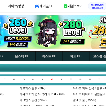
최대 90% 할인
라이브/영상
게이밍/IT
게임스토어
8월 프로모션
DB
몬스터 DB
퀘스트 DB
지도 DB
코스튬 
ㄷ
ㄹ
ㅁ
ㅂ
ㅅ
ㅇ
ㅈ
ㅊ
ㅋ
ㅌ
ㅍ
아르커스 숲 (Lv.307)
아샤크 지하 감옥 1층 (Lv.4
0)
아샤크 지하 감옥 격리 구역 (Lv.460)
아시오 메이지의 실험실 (Lv
아크멘스 능선 (Lv.67)
알레멧 숲 (Lv.220)