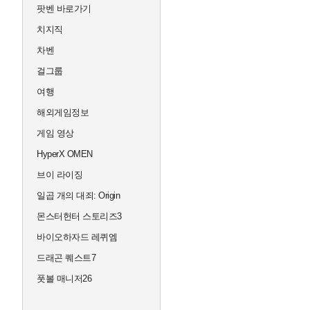
팟벤 바로가기
치지직
차벤
걸그룹
여행
해외게임정보
게임 영상
HyperX OMEN
브이 라이징
일곱 개의 대죄: Origin
몬스터헌터 스토리즈3
바이오하자드 레퀴엠
드래곤 퀘스트7
풋볼 매니저26