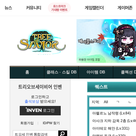
로스트아크
뉴스
커뮤니티
게임캘린더
게이머존
기대평 이벤트
홈
클래스 · 스킬 DB
아이템 DB
콜렉션 
트리오브세이비어 인벤
퀘스트
로그인하고
출석보상
받으세요!
지역:
All
ㄱ
ㄴ
로그인
아렐르노 남작령 (Lv.84)
아샤크 지하 감옥 2층 (Lv.46
회원가입
ID/PW 찾기
아이테오 해안 (Lv.331)