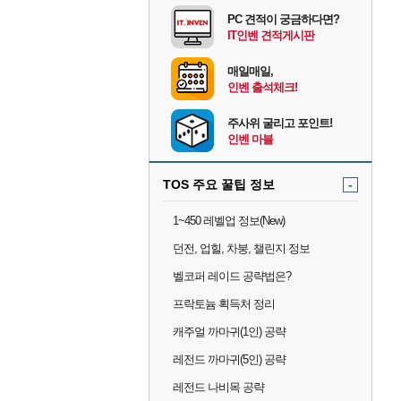
PC 견적이 궁금하다면?
IT인벤 견적게시판
매일매일,
인벤 출석체크!
주사위 굴리고 포인트!
인벤 마블
TOS 주요 꿀팁 정보
-
1~450 레벨업 정보(New)
던전, 업힐, 차붕, 챌린지 정보
벨코퍼 레이드 공략법은?
프락토늄 획득처 정리
캐주얼 까마귀(1인) 공략
레전드 까마귀(5인) 공략
레전드 나비목 공략