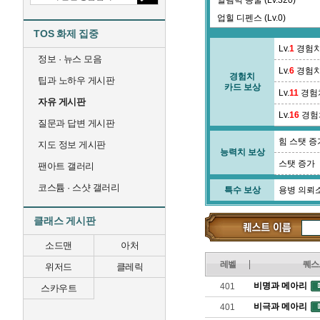
알렘빅 동굴 (Lv.320)
업힐 디펜스 (Lv.0)
TOS 화제 집중
에페로타오 해안 (Lv.335)
Lv.
1
경험치
여신상 수호 (Lv.0)
정보 · 뉴스 모음
Lv.
6
경험치
오르샤 (Lv.0)
경험치
팁과 노하우 게시판
카드 보상
왕릉 2층 (Lv.84)
Lv.
11
경험
자유 게시판
왕릉 5층 (Lv.93)
Lv.
16
경험
질문과 답변 게시판
왕릉 미션 (Lv.0)
힘 스탯 증
외성벽 제 11구역 (Lv.391)
지도 정보 게시판
능력치 보상
외성벽 제 15구역 (Lv.404)
스탯 증가
팬아트 갤러리
요나엘 기념구 (Lv.295)
코스튬 · 스샷 갤러리
특수 보상
용병 의뢰
은둔자의 통로 (Lv.0)
이브레 고원 (Lv.238)
클래스 게시판
이졸라챠 고원 (Lv.351)
소드맨
아처
레벨
퀘스
위저드
클레릭
비명과 메아리
401
스카우트
비극과 메아리
401