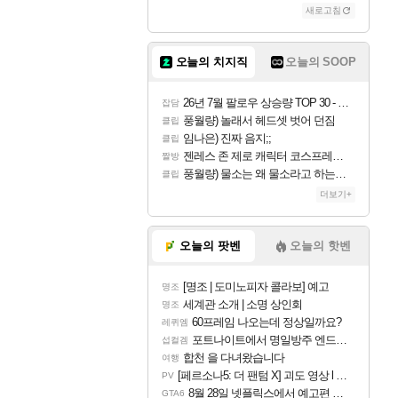
새로고침
오늘의 치지직
오늘의 SOOP
26년 7월 팔로우 상승량 TOP 30 - 월간 치지직
잡담
풍월량) 놀래서 헤드셋 벗어 던짐
클립
임나은) 진짜 음지;;
클립
젠레스 존 제로 캐릭터 코스프레한 꽁주
짤방
풍월량) 물소는 왜 물소라고 하는거야? 아! 그만 ㅋㅋ 알았어 ㅋㅋ
클립
더보기+
오늘의 팟벤
오늘의 핫벤
[명조 | 도미노피자 콜라보] 예고
명조
세계관 소개 | 소명 상인회
명조
60프레임 나오는데 정상일까요?
레퀴엠
포트나이트에서 명일방주 엔드필드 [펠리카] 판매 예정
섭컬겜
합천 을 다녀왔습니다
여행
[페르소나5: 더 팬텀 X] 괴도 영상 l 타카마키 안·댄싱 스타
PV
8월 28일 넷플릭스에서 예고편 공개 예정
GTA6