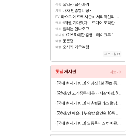
설악산 울산바위
여행
내차 인증합니당~
차벤
라스트 에포크 시즌5 - 서리화신의 분노 티저
PV
6개월 기다렸다… 드디어 도착한 치사 메신저백! 실물 후기
명조
힐러는 안나오고
명조
‘GTA 6’ 예판 흥행…테이크투 “내부 예상 크게 넘어”
해외겜
운문댐
여행
오사카 가족여행
여행
새로고침
핫딜
게시판
더보기+
[국내 최저가 링크] 외갓집 1분 30초 통등심 돈까스, 650g, 1팩
62%할인 고기중독 매운 돼지갈비찜, 800g, 2개
[국내 최저가 링크] 내츄럴플러스 혈당건강 바나바, 90정, 2개
58%할인 애슐리 볶음밥 올인원 10종 세트, 1개
[국내 최저가 링크] 일동후디스 하이뮨 프로틴 밸런스 액티브, 바닐라봉봉 제로, 250ml, 18개