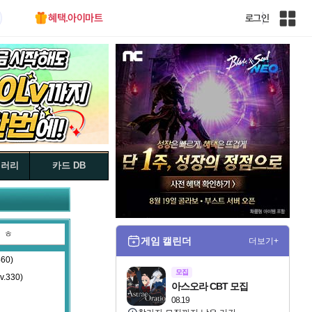
혜택.아이마트
로그인
인
벤
전
체
사
이
트
맵
갤러리
카드 DB
ㅎ
게임 캘린더
더보기+
60)
모집
.330)
아스오라 CBT 모집
08.19