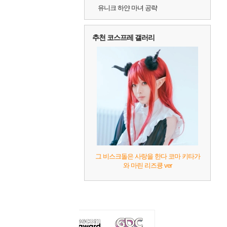
유니크 하얀 마녀 공략
추천 코스프레 갤러리
그 비스크돌은 사랑을 한다 코마 키타가
와 마린 리즈큥 ver