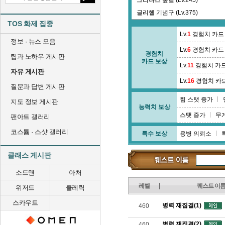
그리나스 숲길 (Lv.245)
글리헬 기념구 (Lv.375)
TOS 화제 집중
긴다리 계곡 (Lv.64)
Lv.
1
경험치 카드
정보 · 뉴스 모음
Lv.
6
경험치 카드
경험치
팁과 노하우 게시판
카드 보상
Lv.
11
경험치 카
자유 게시판
Lv.
16
경험치 카
질문과 답변 게시판
힘 스탯 증가
지도 정보 게시판
능력치 보상
스탯 증가
무
팬아트 갤러리
코스튬 · 스샷 갤러리
특수 보상
용병 의뢰소
클래스 게시판
소드맨
아처
레벨
퀘스트 이
위저드
클레릭
스카우트
병력 재집결(1)
460
병력 재집결(2)
460