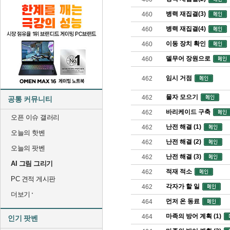
병력 재집결(3)
460
병력 재집결(4)
460
이동 장치 확인
460
델무어 장원으로
460
임시 거점
462
물자 모으기
462
공통 커뮤니티
바리케이드 구축
462
오픈 이슈 갤러리
난전 해결 (1)
462
오늘의 핫벤
난전 해결 (2)
462
오늘의 팟벤
난전 해결 (3)
462
AI 그림 그리기
적재 적소
462
PC 견적 게시판
각자가 할 일
462
더보기
먼저 온 동료
464
마족의 방어 계획 (1)
464
인기 팟벤