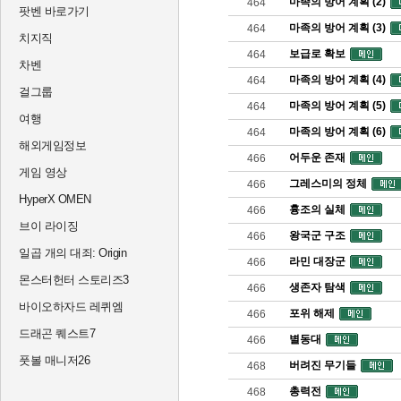
마족의 방어 계획 (2)
464
팟벤 바로가기
마족의 방어 계획 (3)
464
치지직
보급로 확보
464
차벤
마족의 방어 계획 (4)
464
걸그룹
마족의 방어 계획 (5)
464
여행
마족의 방어 계획 (6)
464
해외게임정보
어두운 존재
466
게임 영상
그레스미의 정체
466
HyperX OMEN
흉조의 실체
466
브이 라이징
왕국군 구조
466
일곱 개의 대죄: Origin
라민 대장군
466
몬스터헌터 스토리즈3
생존자 탐색
466
바이오하자드 레퀴엠
포위 해제
466
드래곤 퀘스트7
별동대
466
풋볼 매니저26
버려진 무기들
468
총력전
468