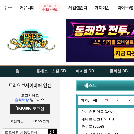
로스트아크
뉴스
커뮤니티
게임캘린더
게이머존
라이브/
기대평 이벤트
홈
클래스 · 스킬 DB
아이템 DB
콜렉션 DB
트리오브세이비어 인벤
퀘스트
로그인하고
출석보상
받으세요!
지역:
All
ㄱ
ㄴ
ㄷ
로그인
가시숲 레이드 (Lv.0)
게나르 평원 (Lv.113)
회원가입
ID/PW 찾기
관문로 (Lv.58)